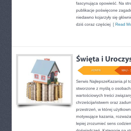
fascynująca opowieść. Na st
publikacje poświęcone zagadn
niedawno kojarzyły się główni
dziś coraz częściej
[ Read Mo
ADMIN
MAJ - 
Serwis NajlepszeKazania.pl t
stworzone z myślą o osobach,
wartościowych treści związan
chrześcijaństwem oraz zadum
przestrzeń, w której użytkow
motywujące kazania, rozważa
lepiej zrozumieć sens codzi
doświadczeń. Kategorie na str