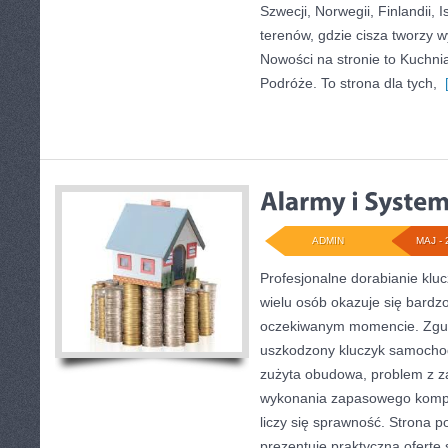
Szwecji, Norwegii, Finlandii, 
terenów, gdzie cisza tworzy w
Nowości na stronie to Kuchn
Podróże. To strona dla tych,
[
ADMIN
MAJ - 
Profesjonalne dorabianie kluc
wielu osób okazuje się bardz
oczekiwanym momencie. Zgub
uszkodzony kluczyk samochodo
zużyta obudowa, problem z z
wykonania zapasowego komple
liczy się sprawność. Strona 
prezentuje praktyczną ofertę