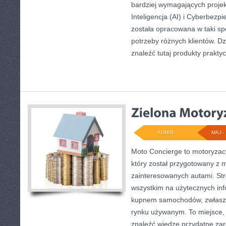
bardziej wymagających proje
Inteligencja (AI) i Cyberbezp
została opracowana w taki s
potrzeby różnych klientów. D
znaleźć tutaj produkty prakty
ADMIN
MAJ - 
Moto Concierge to motoryzac
który został przygotowany z 
zainteresowanych autami. Str
wszystkim na użytecznych in
kupnem samochodów, zwłaszc
rynku używanym. To miejsce,
znaleźć wiedzę przydatne za