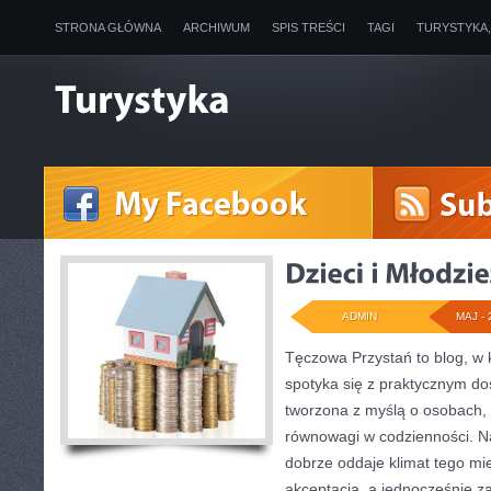
STRONA GŁÓWNA
ARCHIWUM
SPIS TREŚCI
TAGI
TURYSTYKA
ADMIN
MAJ - 
Tęczowa Przystań to blog, w 
spotyka się z praktycznym do
tworzona z myślą o osobach, 
równowagi w codzienności. 
dobrze oddaje klimat tego mie
akceptacją, a jednocześnie 