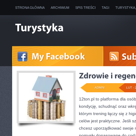
STRONA GŁÓWNA
ARCHIWUM
SPIS TREŚCI
TAGI
TURYSTYKA
ADMIN
LUT - 
12ton.pl to platforma dla os
kondycję, schudnąć oraz wkręc
którym trening łączy się z hig
celów jest praktyczne. Jeśli 
chcesz uporządkować swoje na
pomysły dopasowane do codzi