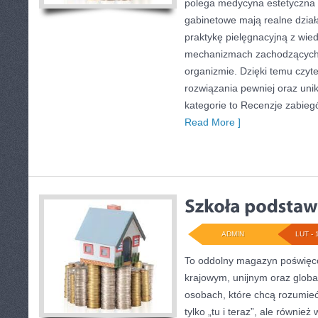
polega medycyna estetyczna o
gabinetowe mają realne działa
praktykę pielęgnacyjną z wie
mechanizmach zachodzących 
organizmie. Dzięki temu czyt
rozwiązania pewniej oraz un
kategorie to Recenzje zabieg
Read More ]
ADMIN
LUT - 
To oddolny magazyn poświęco
krajowym, unijnym oraz globa
osobach, które chcą rozumieć 
tylko „tu i teraz”, ale równie