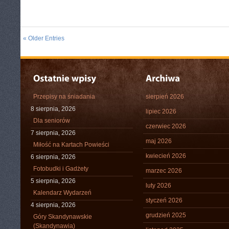
« Older Entries
Przepisy na śniadania
sierpień 2026
8 sierpnia, 2026
lipiec 2026
Dla seniorów
czerwiec 2026
7 sierpnia, 2026
maj 2026
Miłość na Kartach Powieści
kwiecień 2026
6 sierpnia, 2026
Fotobudki i Gadżety
marzec 2026
5 sierpnia, 2026
luty 2026
Kalendarz Wydarzeń
styczeń 2026
4 sierpnia, 2026
grudzień 2025
Góry Skandynawskie
(Skandynawia)