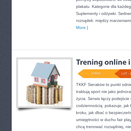
plakatu. Kategorie dla każde
Suplementy i odżywki. Sednem
rozsądek: między marzeniam
More ]
ADMIN
LUT - 
TKKF Sieraków to punkt odnie
traktują sport nie jako jednor
życia. Serwis łączy podejście
codziennością: pokazuje, ja
kroku, jak dbać o bezpieczeńs
umiejętności w duchu fair play
chcą trenować rozsądniej, nie