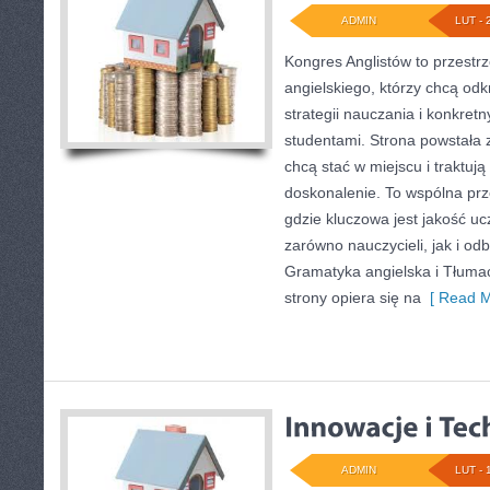
ADMIN
LUT - 
Kongres Anglistów to przestrz
angielskiego, którzy chcą o
strategii nauczania i konkret
studentami. Strona powstała 
chcą stać w miejscu i traktują
doskonalenie. To wspólna przes
gdzie kluczowa jest jakość uc
zarówno nauczycieli, jak i o
Gramatyka angielska i Tłumacz
strony opiera się na
[ Read M
ADMIN
LUT - 