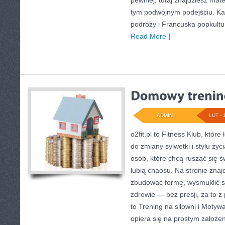
pewniej, tutaj znajdziesz mat
tym podwójnym podejściu. Kat
podróży i Francuska popkultu
Read More ]
ADMIN
LUT - 
o2fit.pl to Fitness Klub, któr
do zmiany sylwetki i stylu życ
osób, które chcą ruszać się 
lubią chaosu. Na stronie znaj
zbudować formę, wysmuklić s
zdrowie — bez presji, za to 
to Trening na siłowni i Motywac
opiera się na prostym założen