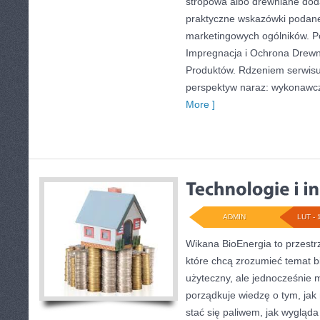
stropowa albo drewniane doda
praktyczne wskazówki podane
marketingowych ogólników. P
Impregnacja i Ochrona Drewna
Produktów. Rdzeniem serwisu 
perspektyw naraz: wykonawcze
More ]
ADMIN
LUT - 
Wikana BioEnergia to przestr
które chcą zrozumieć temat b
użyteczny, ale jednocześnie 
porządkuje wiedzę o tym, jak
stać się paliwem, jak wygląda