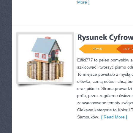
More ]
ADMIN
LUT - 
Elfiki777 to pełen pomysłów s
szkicować i tworzyć pismo o
To miejsce powstało z myślą o
ołówka, cenią notes i chcą b
oraz piśmie. Strona prowadzi
prób, przez regularne ćwiczen
zaawansowane tematy związane
Ciekawe kategorie to Kolor i 
Samouków.
[ Read More ]