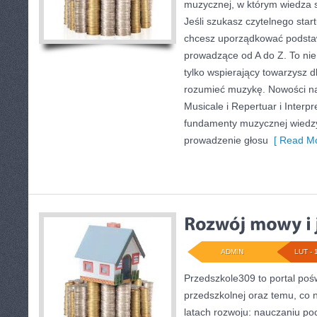
muzycznej, w którym wiedza s
Jeśli szukasz czytelnego star
chcesz uporządkować podstawy
prowadzące od A do Z. To nie
tylko wspierający towarzysz dl
rozumieć muzykę. Nowości na
Musicale i Repertuar i Interp
fundamenty muzycznej wiedz
prowadzenie głosu
[ Read Mo
ADMIN
LUT - 
Przedszkole309 to portal poś
przedszkolnej oraz temu, co 
latach rozwoju: nauczaniu po