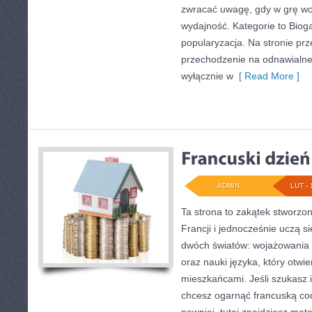
zwracać uwagę, gdy w grę wc
wydajność. Kategorie to Bioga
popularyzacja. Na stronie prz
przechodzenie na odnawialne 
wyłącznie w
[ Read More ]
ADMIN
LUT - 
Ta strona to zakątek stworzo
Francji i jednocześnie uczą s
dwóch światów: wojażowania 
oraz nauki języka, który otw
mieszkańcami. Jeśli szukasz in
chcesz ogarnąć francuską co