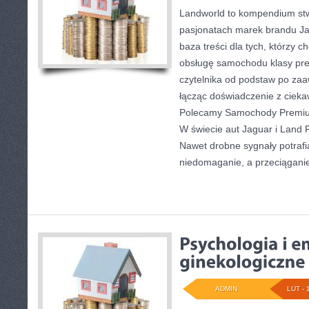
Landworld to kompendium st
pasjonatach marek brandu Ja
baza treści dla tych, którzy
obsługę samochodu klasy pr
czytelnika od podstaw po za
łącząc doświadczenie z ciekaw
Polecamy Samochody Premium w
W świecie aut Jaguar i Land R
Nawet drobne sygnały potraf
niedomaganie, a przeciągani
ADMIN
LUT - 