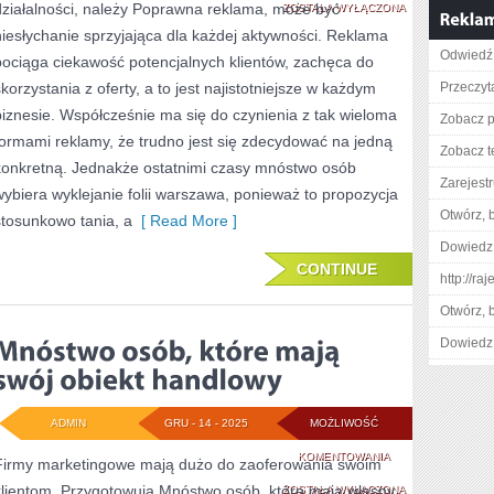
działalności, należy Poprawna reklama, może być
ILE
ZOSTAŁA WYŁĄCZONA
niesłychanie sprzyjająca dla każdej aktywności. Reklama
KTOŚ
Odwiedź 
pociąga ciekawość potencjalnych klientów, zachęca do
CHCE,
skorzystania z oferty, a to jest najistotniejsze w każdym
Przeczyta
BY
biznesie. Współcześnie ma się do czynienia z tak wieloma
Zobacz p
formami reklamy, że trudno jest się zdecydować na jedną
JEGO
Zobacz t
konkretną. Jednakże ostatnimi czasy mnóstwo osób
INTERES
Zarejestr
wybiera wyklejanie folii warszawa, ponieważ to propozycja
SPRAWNIE
Otwórz, 
stosunkowo tania, a
[ Read More ]
I
Dowiedz 
CONTINUE
EFEKTYWNIE
http://ra
FUNKCJONOWAŁ,
Otwórz, 
MUSI
Dowiedz 
POSTARAĆ
SIĘ
ADMIN
GRU - 14 - 2025
MOŻLIWOŚĆ
MNÓSTWO
KOMENTOWANIA
Firmy marketingowe mają dużo do zaoferowania swoim
klientom. Przygotowują Mnóstwo osób, które mają własny
OSÓB,
ZOSTAŁA WYŁĄCZONA