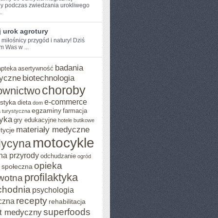
y podczas zwiedzania urokliwego
..
 urok agrotury
 ⁤miłośnicy przygód i natury! Dziś
m Was w ...
badania
apteka
asertywność
yczne
biotechnologia
choroby
ownictwo
e-commerce
styka
dieta
dom
egzaminy
farmacja
 turystyczna
yka
gry edukacyjne
hotele butikowe
materiały medyczne
tycje
motocykle
ycyna
na przyrody
odchudzanie
ogród
opieka
 społeczna
profilaktyka
wotna
chodnia
psychologia
recepty
czna
rehabilitacja
superfoods
t medyczny