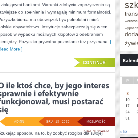
NAS
szk
działającymi bankami. Warunki zdobycia zapożyczenia są
UBEZPIECZENIA
łatwiejsze do spełnienia i wymagają minimum formalności.
trans
Pożyczkobiorca ma obowiązek być pełnoletni i mieć
TO
wellness
polskie obywatelstwo. Instytucje zabezpieczają się w ten
NIE
wyposaż
doda
sposób w wypadku możliwych kłopotów z odebraniem
LADA
pieniędzy. Pożyczka prywatna pozostanie też przyznana
[
żywi
SZTUKA.
Read More ]
JAK
CONTINUE
NAJBARDZIEJ
P
3
10
17
24
31
ADMIN
GRU - 15 - 2025
MOŻLIWOŚĆ
O
KOMENTOWANIA
« lip
Szukając sposobu na to, by zdobyć rozgłos dla swojej