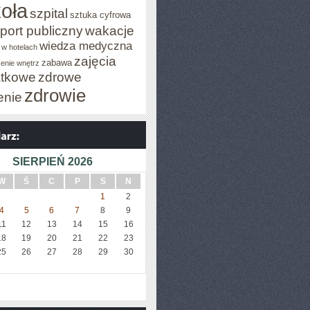
oła
szpital
sztuka cyfrowa
port publiczny
wakacje
wiedza medyczna
 w hotelach
zajęcia
zabawa
enie wnętrz
tkowe
zdrowe
zdrowie
enie
SIERPIEŃ 2026
W
Ś
C
P
S
N
1
2
4
5
6
7
8
9
11
12
13
14
15
16
18
19
20
21
22
23
25
26
27
28
29
30