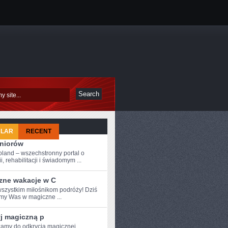
ULAR
RECENT
eniorów
oland – wszechstronny portal o
i, rehabilitacji i świadomym ...
zne wakacje w C
szystkim miłośnikom ⁢podróży! Dziś
my Was w magiczne ...
yj magiczną p
amy ⁣do odkrycia magicznej