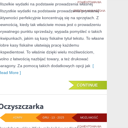
KAŻDY
KOMENTOWANIA
Wszelkie wydatki na podstawie prowadzenia własnej
Wszystkie wydatki na podstawie prowadzenia prywatnej
ZADAJE
ZOSTAŁA WYŁĄCZONA
aktywności perfekcyjnie koncentrują się na sprzętach. Z
SOBIE
pewnością, kiedy tak właściwie mowa jest o prowadzeniu
PYTANIE
prywatnego punktu sprzedaży, wypada pomyśleć o takich
CZY
ekwipunkach, jakim są kasy fiskalne tytuł tekstu. To własne
dobre kasy fiskalne ułatwiają pracę każdemu
WSZELKIE
ekspedientowi. To właśnie dzięki wielu możliwościom,
OPRZYRZĄDOWAN
wolno z łatwością nazbijać towary, a też drukować
ELEKTRONICZNE
paragony. Za pomocą takich dodatkowych opcji jak
[
SĄ
Read More ]
UPROSZCZENIEM
CONTINUE
ADMIN
GRU - 13 - 2025
MOŻLIWOŚĆ
OCZYSZCZARKA
KOMENTOWANIA