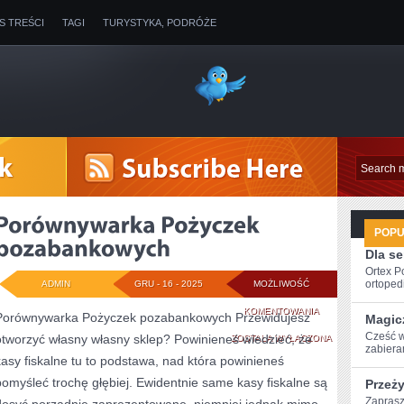
IS TREŚCI
TAGI
TURYSTYKA, PODRÓŻE
POP
Dla s
Ortex P
ortopedi
ADMIN
GRU - 16 - 2025
MOŻLIWOŚĆ
PORÓWNYWARKA
KOMENTOWANIA
Porównywarka Pożyczek pozabankowych Przewidujesz
Magic
Cześć w
otworzyć własny własny sklep? Powinieneś wiedzieć, że
POŻYCZEK
ZOSTAŁA WYŁĄCZONA
zabiera
kasy fiskalne tu to podstawa, nad która powinieneś
POZABANKOWYCH
pomyśleć trochę głębiej. Ewidentnie same kasy fiskalne są
Przeż
Zaprasz