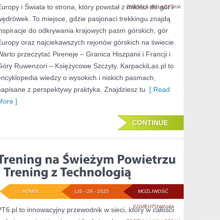
Europy i Świata to strona, który powstał z miłości do gór i
ETIOPSKIE
ZOSTAŁA WYŁĄCZONA
wędrówek. To miejsce, gdzie pasjonaci trekkingu znajdą
–
inspiracje do odkrywania krajowych pasm górskich, gór
DACH
Europy oraz najciekawszych rejonów górskich na świecie.
AFRYKI
Warto przeczytać Pireneje – Granica Hiszpanii i Francji i
Góry Ruwenzori – Księżycowe Szczyty. KarpackiLas.pl to
WSCHODNIEJ
encyklopedia wiedzy o wysokich i niskich pasmach,
napisane z perspektywy praktyka. Znajdziesz tu
[ Read
More ]
CONTINUE
ADMIN
LIS - 29 - 2025
MOŻLIWOŚĆ
TRENING
KOMENTOWANIA
PT6.pl to innowacyjny przewodnik w sieci, który w całości