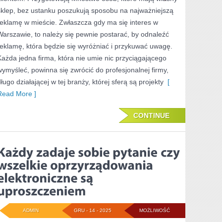
sklep, bez ustanku poszukują sposobu na najważniejszą
KTÓRE
reklamę w mieście. Zwłaszcza gdy ma się interes w
MAJĄ
Warszawie, to należy się pewnie postarać, by odnaleźć
SWÓJ
reklamę, która będzie się wyróżniać i przykuwać uwagę.
Każda jedna firma, która nie umie nic przyciągającego
OBIEKT
wymyśleć, powinna się zwrócić do profesjonalnej firmy,
HANDLOWY
ługo działającej w tej branży, której sferą są projekty
[
Read More ]
CONTINUE
ADMIN
GRU - 14 - 2025
MOŻLIWOŚĆ