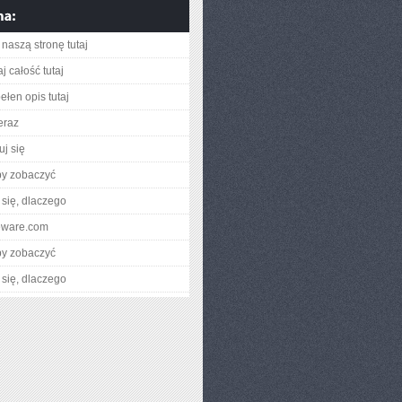
naszą stronę tutaj
j całość tutaj
ełen opis tutaj
eraz
uj się
by zobaczyć
się, dlaczego
jeware.com
by zobaczyć
się, dlaczego