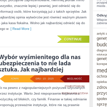
dosyć porządnie zaprezentowane, niemniej jednak mimo
przygod
wszystko, znacznie lepiej i pewniej, jest odnieść się do
miasta .
informacji osób, które korzystają już z takich sprzętów. Jak
Odkryj
najbardziej opinia wytwórców jest również ważnym plusem
Witajcie
– jaka kasa fiskalna. Wolno jak najbardziej odnieść się do
zabiera
tego w
[ Read More ]
antyki
genet
CONTINUE
bud
diagno
edukacja
genet
korepe
med
ochro
ADMIN
GRU - 15 - 2025
MOŻLIWOŚĆ
opieka
WYBÓR
KOMENTOWANIA
zdro
To na pewno z najpopularniejszych pożyczek użyczanych
przy
przez instytucje. Warto Jest niepoprawnie kojarzona z
WYŚMIENITEGO
ZOSTAŁA WYŁĄCZONA
społe
pożyczką od bliskich, czy familii. Finanse w takiej odmianie
DLA
sprzę
proponują przeważnie instytucje, które nie są prawnie