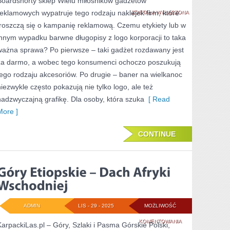
Boardshorty sklep Wielu miłośników gadżetów
reklamowych wypatruje tego rodzaju naklejek firm, które
ZOSTAŁA WYŁĄCZONA
troszczą się o kampanię reklamową. Czemu etykiety lub w
innym wypadku barwne długopisy z logo korporacji to taka
ważna sprawa? Po pierwsze – taki gadżet rozdawany jest
za darmo, a wobec tego konsumenci ochoczo poszukują
tego rodzaju akcesoriów. Po drugie – baner na wielkanoc
niezwykle często pokazują nie tylko logo, ale też
nadzwyczajną grafikę. Dla osoby, która szuka
[ Read
More ]
CONTINUE
ADMIN
LIS - 29 - 2025
MOŻLIWOŚĆ
GÓRY
KOMENTOWANIA
KarpackiLas.pl – Góry, Szlaki i Pasma Górskie Polski,