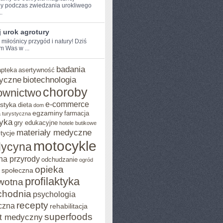
y podczas zwiedzania urokliwego
..
 urok agrotury
 ⁤miłośnicy przygód i natury! Dziś
m Was w ...
badania
apteka
asertywność
yczne
biotechnologia
choroby
ownictwo
e-commerce
styka
dieta
dom
egzaminy
farmacja
 turystyczna
yka
gry edukacyjne
hotele butikowe
materiały medyczne
tycje
motocykle
ycyna
na przyrody
odchudzanie
ogród
opieka
 społeczna
profilaktyka
wotna
chodnia
psychologia
recepty
czna
rehabilitacja
superfoods
t medyczny