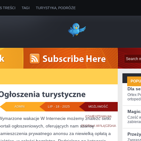
IS TREŚCI
TAGI
TURYSTYKA, PODRÓŻE
POP
Dla s
Ortex P
ortopedi
ADMIN
LIP - 18 - 2025
MOŻLIWOŚĆ
Magic
OGŁOSZENIA
KOMENTOWANIA
Cześć w
Wymarzone wakacje W Internecie możemy znaleźć setki
zabiera
portali ogłoszeniowych, oferujących nam szansę
TURYSTYCZNE
ZOSTAŁA WYŁĄCZONA
zamieszczenia prywatnego anonsu za niewielką opłatą a
Przeż
Zaprasz