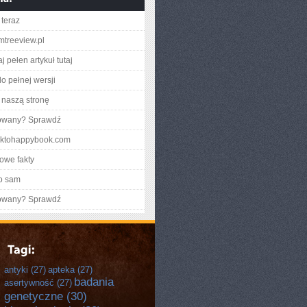
teraz
lmtreeview.pl
j pełen artykuł tutaj
o pełnej wersji
naszą stronę
gowany? Sprawdź
acktohappybook.com
owe fakty
o sam
gowany? Sprawdź
antyki
(27)
apteka
(27)
badania
asertywność
(27)
genetyczne
(30)