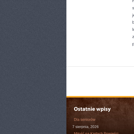
Dla seniorów
7 sierpnia, 2026
Miłość na Kartach Powieści