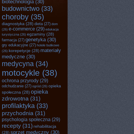
biotechnologia
(30)
budownictwo
(33)
choroby
(35)
diagnostyka
(28)
dieta
(27)
dom
e-commerce
(29)
(26)
edukacja
egzaminy
(28)
turystyczna
(26)
genetyka
(30)
farmacja
(27)
gry edukacyjne
(27)
hotele butikowe
materiały
korepetycje
(28)
(26)
medyczne
(30)
medycyna
(34)
motocykle
(38)
ochrona przyrody
(29)
opieka
odchudzanie
(27)
ogród
(26)
opieka
społeczna
(28)
zdrowotna
(31)
profilaktyka
(33)
przychodnia
(31)
psychologia społeczna
(29)
recepty
(31)
rehabilitacja
sprzęt medyczny
(30)
(28)