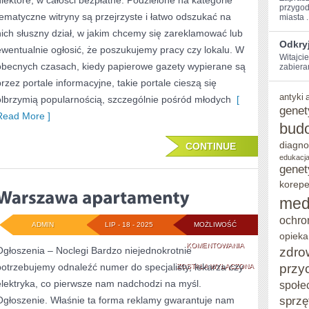
niektóre, w całości bezpłatne. Podzielone na kategorie
przygod
tematyczne witryny są przejrzyste i łatwo odszukać na
miasta .
nich słuszny dział, w jakim chcemy się zareklamować lub
Odkryj
ewentualnie ogłosić, że poszukujemy pracy czy lokalu. W
Witajcie
obecnych czasach, kiedy papierowe gazety wypierane są
zabiera
przez portale informacyjne, takie portale cieszą się
antyki
olbrzymią popularnością, szczególnie pośród młodych
[
genet
Read More ]
bud
diagno
CONTINUE
edukacja
genet
korepe
med
ochro
ADMIN
LIP - 18 - 2025
MOŻLIWOŚĆ
opieka
WARSZAWA
KOMENTOWANIA
zdro
Ogłoszenia – Noclegi Bardzo niejednokrotnie
przy
potrzebujemy odnaleźć numer do specjalisty, lekarza czy
APARTAMENTY
ZOSTAŁA WYŁĄCZONA
elektryka, co pierwsze nam nadchodzi na myśl.
społe
sprzę
Ogłoszenie. Właśnie ta forma reklamy gwarantuje nam