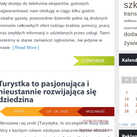
szk
stały dostęp do telefonów ekspertów, gotowych
zagwarantować nam obsługę w ciągu kilku godzin.
trans
Lokalne gazety, powszednie dzienniki pełne są drobnych
wellness
anonsów całkowitych ofert rodzaju kraków, pomocy, pracy
wyposaż
oraz zwykłych informacji o udzielanych przez usługi. Sami
doda
jesteśmy w stanie zamieścić ogłoszenie, nie jedynie w
żywi
prasie
[ Read More ]
CONTINUE
P
7
14
21
28
ADMIN
LIP - 18 - 2025
MOŻLIWOŚĆ
TURYSTKA
KOMENTOWANIA
Warszawa i jej uroki {Turystyka, to szczególnie duży dział,
« cze
sie 
który z każdym rokiem zdobywa znacznie lepsze oblicze i
TO
ZOSTAŁA WYŁĄCZONA