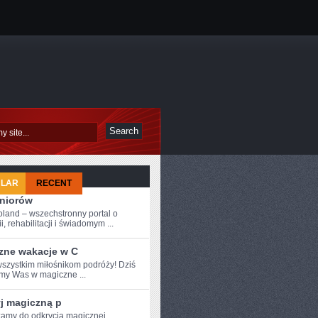
ULAR
RECENT
eniorów
oland – wszechstronny portal o
i, rehabilitacji i świadomym ...
zne wakacje w C
szystkim miłośnikom ⁢podróży! Dziś
my Was w magiczne ...
yj magiczną p
amy ⁣do odkrycia magicznej