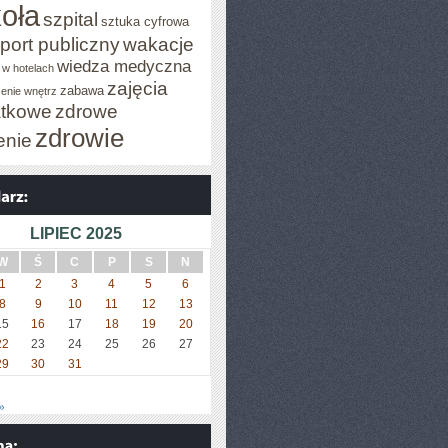
oła
szpital
sztuka cyfrowa
port publiczny
wakacje
wiedza medyczna
 w hotelach
zajęcia
zabawa
enie wnętrz
tkowe
zdrowe
zdrowie
enie
LIPIEC 2025
W
Ś
C
P
S
N
1
2
3
4
5
6
8
9
10
11
12
13
15
16
17
18
19
20
22
23
24
25
26
27
29
30
31
»