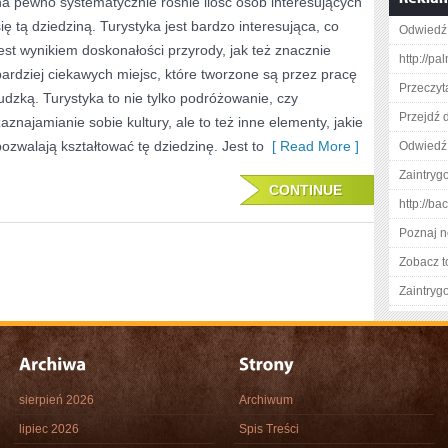
na pewno systematycznie rośnie ilość osób interesujących
PASJONUJĄCA
się tą dziedziną. Turystyka jest bardzo interesująca, co
Odwiedź 
I
jest wynikiem doskonałości przyrody, jak też znacznie
http://pa
NIEUSTANNIE
bardziej ciekawych miejsc, które tworzone są przez pracę
Przeczyta
ludzką. Turystyka to nie tylko podróżowanie, czy
ROZWIJAJĄCA
Przejdź d
zaznajamianie sobie kultury, ale to też inne elementy, jakie
SIĘ
pozwalają kształtować tę dziedzinę. Jest to
[ Read More ]
Odwiedź 
DZIEDZINA
Zaintry
CONTINUE
http://b
Poznaj n
Zobacz t
Zaintry
sierpień 2026
Archiwum
lipiec 2026
Spis Treści